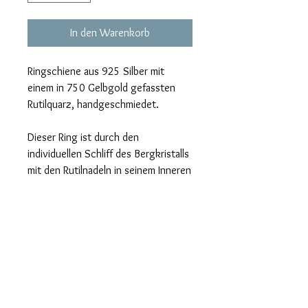
In den Warenkorb
Ringschiene aus 925 Silber mit
einem in 750 Gelbgold gefassten
Rutilquarz, handgeschmiedet.
Dieser Ring ist durch den
individuellen Schliff des Bergkristalls
mit den Rutilnadeln in seinem Inneren
ein Unikat.
info@goldschmiede-
wuerzburg.com
Impressum
|
Datenschutz
|
AGB
|
Widerrufsbelehrung