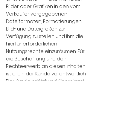
Bilder oder Grafiken in den vom
Verkäufer vorgegebenen
Dateiformaten, Formatierungen,
Bild- und Dateigrößen zur
Verfügung zu stellen und ihm die
hierfür erforderlichen
Nutzungsrechte einzuräumen. Für
die Beschaffung und den
Rechteerwerb an diesen Inhalten
ist allein der Kunde verantwortlich.
Der Kunde erklärt und übernimmt
die Verantwortung dafür, dass er
das Recht besitzt, die dem
Verkäufer überlassenen Inhalte zu
nutzen. Er trägt insbesondere dafür
Sorge, dass hierdurch keine Rechte
Dritter verletzt werden,
insbesondere Urheber-, Marken-