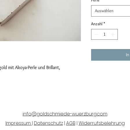
Perle
*
Auswählen
Anzahl
*
In
ld mit Akoya-Perle und Brillant,
info@goldschmiede-wuerzburg.com
Impressum
|
Datenschutz
|
AGB
|
Widerrufsbelehrung